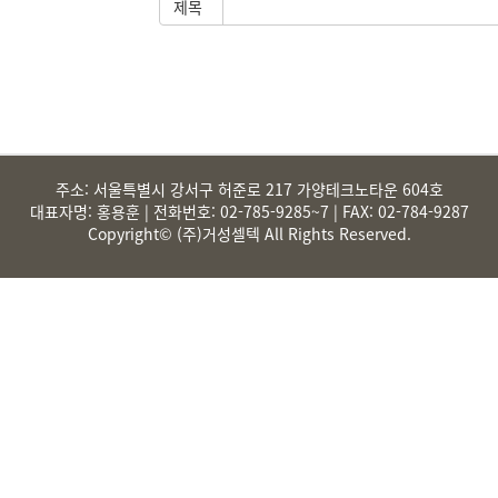
제목
주소
: 서울특별시 강서구 허준로 217 가양테크노타운 604호
대표자명
: 홍용훈 |
전화번호
: 02-785-9285~7 | FAX: 02-784-9287
Copyright© (주)거성셀텍 All Rights Reserved.