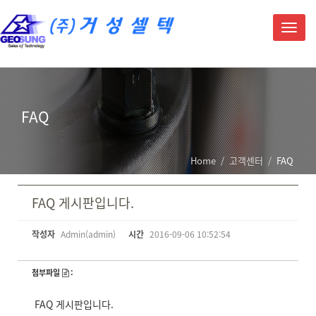
T
o
g
g
l
e
FAQ
n
a
v
i
Home
/
고객센터
/
FAQ
g
a
t
FAQ 게시판입니다.
i
o
작성자
Admin(admin)
시간
2016-09-06 10:52:54
n
첨부파일
:
FAQ 게시판입니다.